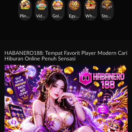
Plinko
Video Poker
Gold Rush: Boomers
Egypt Hilo
Wheel
Steampunk 2
HABANERO188: Tempat Favorit Player Modern Cari
Hiburan Online Penuh Sensasi