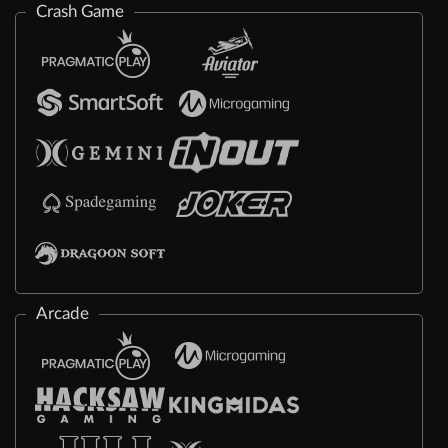
Crash Game
Arcade