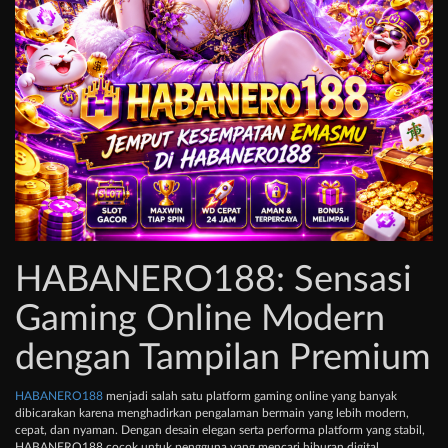
HABANERO188: Sensasi
Gaming Online Modern
dengan Tampilan Premium
HABANERO188
menjadi salah satu platform gaming online yang banyak
dibicarakan karena menghadirkan pengalaman bermain yang lebih modern,
cepat, dan nyaman. Dengan desain elegan serta performa platform yang stabil,
HABANERO188 cocok untuk pengguna yang mencari hiburan digital