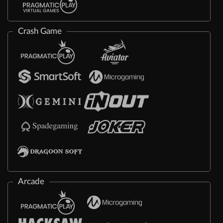
Crash Game
Arcade