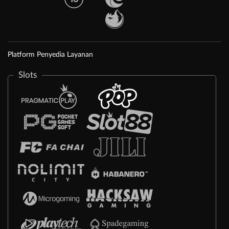
Platform Penyedia Layanan
Slots