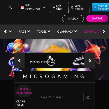
BHS
Live
Versi
Main di
Chat
Mobile
Telegra
INDONESIA
DAFTAR
MASUK
CASINO
RACE
TOGEL
OLAHRAGA
CRASH GAME
MICROGAMING
SEMUA
PERMAINAN
CRASH
GAME