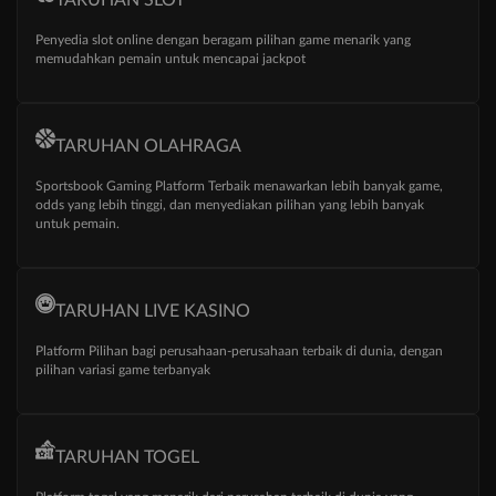
TARUHAN SLOT
Penyedia slot online dengan beragam pilihan game menarik yang
memudahkan pemain untuk mencapai jackpot
TARUHAN OLAHRAGA
Sportsbook Gaming Platform Terbaik menawarkan lebih banyak game,
odds yang lebih tinggi, dan menyediakan pilihan yang lebih banyak
untuk pemain.
TARUHAN LIVE KASINO
Platform Pilihan bagi perusahaan-perusahaan terbaik di dunia, dengan
pilihan variasi game terbanyak
TARUHAN TOGEL