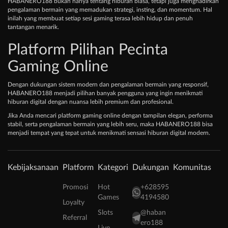
HABANERO188 bukan hanya tentang hiburan biasa, tetapi juga menghadirkan
pengalaman bermain yang memadukan strategi, insting, dan momentum. Hal
inilah yang membuat setiap sesi gaming terasa lebih hidup dan penuh
tantangan menarik.
Platform Pilihan Pecinta
Gaming Online
Dengan dukungan sistem modern dan pengalaman bermain yang responsif,
HABANERO188 menjadi pilihan banyak pengguna yang ingin menikmati
hiburan digital dengan nuansa lebih premium dan profesional.
Jika Anda mencari platform gaming online dengan tampilan elegan, performa
stabil, serta pengalaman bermain yang lebih seru, maka HABANERO188 bisa
menjadi tempat yang tepat untuk menikmati sensasi hiburan digital modern.
Kebijaksanaan
Platform
Kategori
Dukungan
Komunitas
Promosi
Hot
+628595
Games
4194580
Loyalty
Slots
@haban
Referral
ero188