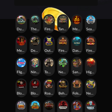
Duck Hunters
The Crypt
Fire in the Hole 3
Tanked
Mental
Seamen
Mental 2
Dead Canary
Outsourced
Fire In The Hole xBomb
Das xBoot
Fire in the Hole 2
Flight Mode
Nine To Five
Tombstone RIP
Nexus The Crypt
San Quentin 2: Death Row
Highway to Hell
Blood & Shadow 2
Blood & Shadow
Road Rage
Beheaded
Folsom Prison
Nexus Outsourced