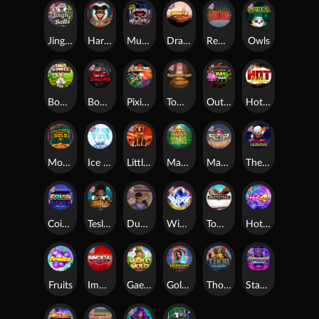
Jingle Balls
Harlequin Carnival
Munchies
Dragon Tribe
Remember Gulag
Owls
Bonus Bunnies
Book Of Shadows
Pixies vs Pirates
Tomb of Akhenaten
Outsourced: Payday
Hot Nudge
Monkey's Gold xPays
Ice Ice Yeti
Little Bighorn
Mayan Magic Wildfire
Manhattan Goes Wild
The Creepy Carnival
Coins of Fortune
Tesla Jolt
Dungeon Quest
WiXX
Tombstone
Hot 4 Cash
Fruits
Immortal Fruits
Gaelic Gold
Golden Genie And The Walking Wilds
Thor: Hammer Time
Starstruck