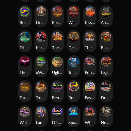
Brick Snake 2000
Deadwood xNudge
Barbarian Fury
Warrior Graveyard xNudge
Kiss My Chainsaw
Apocalypse Super xNudge
Disturbed
Karen Maneater
The Border
Dead Men Walking
The Cage
Blood Diamond
The Rave
xWays Hoarder xSplit
Ugliest Catch
Tractor Beam
Punk Rocker
Legion X
True kult
Tomb of Nefertiti
Benji Killed in Vegas
Roadkill
East Coast Vs West Coast
Devil's Crossroad
Walk of Shame
Land of the Free
DJ Psycho
Space Donkey
Whacked
Nexus Tombstone RIP