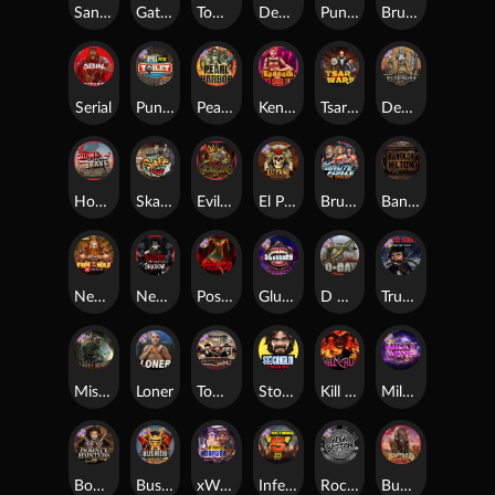
San Quentin xWays
Gator Hunters
Tombstone Slaughter
Dead, Dead, or Deader
Punk Rocker 2
Brute Force
Serial
Punk Toilet
Pearl Harbor
Kenneth Must Die
Tsar Wars
Deadwood R.I.P
Home of the Brave
Skate or Die
Evil Goblins xBomb
El Pasa Gunfight xNudge
Brute Force: Alien Onslaught
Bangkok Hilton
Nexus Fire In The Hole xBomb
Nexus Blood & Shadow
Possessed
Gluttony
D Day
True Grit Redemption
Misery Mining
Loner
Tombstone No Mercy
Stockholm Syndrome
Kill Em All
Milky Ways
Bounty Hunters xNudge®
Bushido Way xNudge
xWays Hoarder 2
Infectious 5 xWays
Rock Bottom
Buffalo Hunter