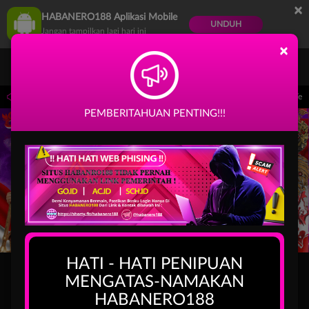
×
HABANERO188 Aplikasi Mobile
UNDUH
Jangan tampilkan lagi hari ini
×
emohon maaf atas ketidaknyamanan yang mungkin ditimbulkan.
Pemeliharaan Terj
PEMBERITAHUAN PENTING!!!
HATI - HATI PENIPUAN
MENGATAS-NAMAKAN
JACKPOT
PLAY
HABANERO188